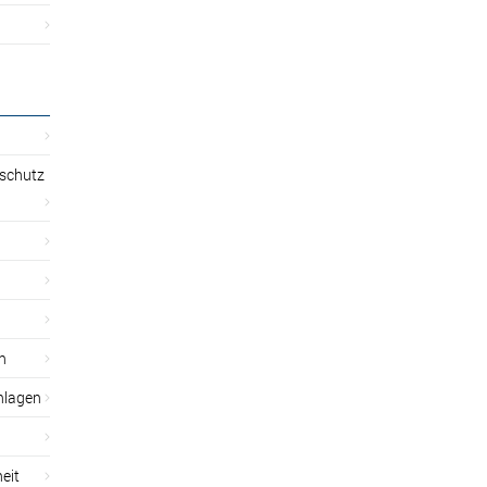
sschutz
n
nlagen
eit