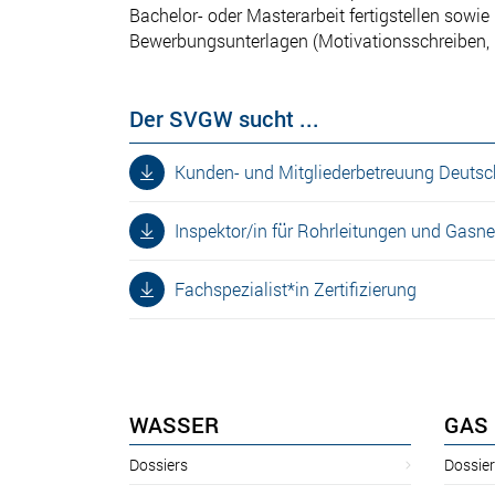
Bachelor- oder Masterarbeit fertigstellen sow
Bewerbungsunterlagen (Motivationsschreiben, 
Der SVGW sucht ...
Kunden- und Mitgliederbetreuung Deuts
Inspektor/in für Rohrleitungen und Gasne
Fachspezialist*in Zertifizierung
WASSER
GAS
Dossiers
Dossie