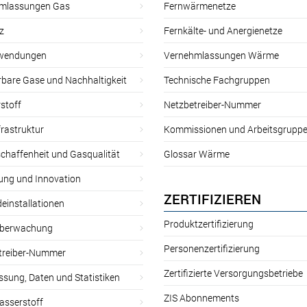
mlassungen Gas
Fernwärmenetze
z
Fernkälte- und Anergienetze
wendungen
Vernehmlassungen Wärme
rbare Gase und Nachhaltigkeit
Technische Fachgruppen
stoff
Netzbetreiber-Nummer
rastruktur
Kommissionen und Arbeitsgrupp
chaffenheit und Gasqualität
Glossar Wärme
ung und Innovation
ZERTIFIZIEREN
einstallationen
Produktzertifizierung
̈berwachung
Personenzertifizierung
treiber-Nummer
Zertifizierte Versorgungsbetriebe
sung, Daten und Statistiken
ZIS Abonnements
asserstoff