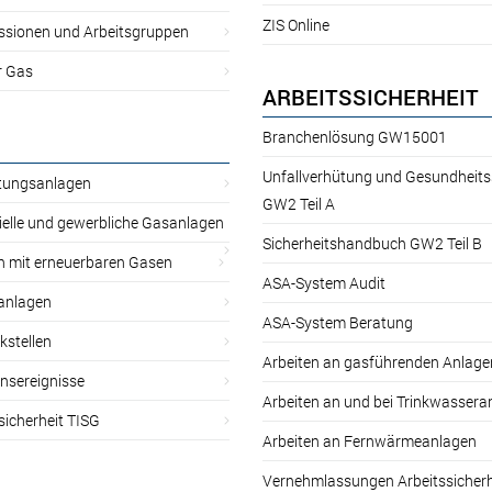
ZIS Online
sionen und Arbeitsgruppen
r Gas
ARBEITSSICHERHEIT
Branchenlösung GW15001
Unfallverhütung und Gesundheit
itungsanlagen
GW2 Teil A
ielle und gewerbliche Gasanlagen
Sicherheitshandbuch GW2 Teil B
n mit erneuerbaren Gasen
ASA-System Audit
anlagen
ASA-System Beratung
kstellen
Arbeiten an gasführenden Anlage
nsereignisse
Arbeiten an und bei Trinkwassera
sicherheit TISG
Arbeiten an Fernwärmeanlagen
Vernehmlassungen Arbeitssicherh