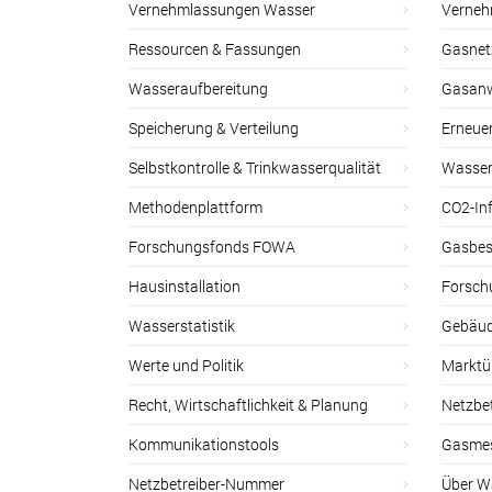
Vernehmlassungen Wasser
Verneh
Ressourcen & Fassungen
Gasnet
Wasseraufbereitung
Gasan
Speicherung & Verteilung
Erneue
Selbstkontrolle & Trinkwasserqualität
Wasser
Methodenplattform
CO2-Inf
Forschungsfonds FOWA
Gasbes
Hausinstallation
Forsch
Wasserstatistik
Gebäud
Werte und Politik
Marktu
Recht, Wirtschaftlichkeit & Planung
Netzbe
Kommunikationstools
Gasmes
Netzbetreiber-Nummer
Über W