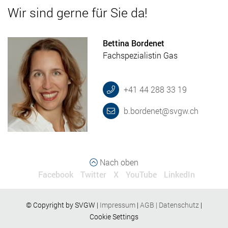
Wir sind gerne für Sie da!
Bettina Bordenet
Fachspezialistin Gas
+41 44 288 33 19
b.bordenet@svgw.ch
Nach oben
Facebook
Twitter
X
YouTube
LinkedIn
© Copyright by SVGW |
Impressum
|
AGB
|
Datenschutz
|
Cookie Settings