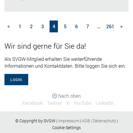
<
1
2
3
4
5
6
7
...
261
>
Wir sind gerne für Sie da!
Als SVGW-Mitglied erhalten Sie weiterführende
Informationen und Kontaktdaten. Bitte loggen Sie sich ein.
LOGIN
Nach oben
Facebook
Twitter
X
YouTube
LinkedIn
© Copyright by SVGW |
Impressum
|
AGB
|
Datenschutz
|
Cookie Settings