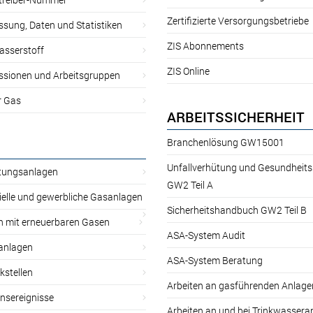
Zertifizierte Versorgungsbetriebe
sung, Daten und Statistiken
ZIS Abonnements
asserstoff
ZIS Online
sionen und Arbeitsgruppen
r Gas
ARBEITSSICHERHEIT
Branchenlösung GW15001
Unfallverhütung und Gesundheit
itungsanlagen
GW2 Teil A
ielle und gewerbliche Gasanlagen
Sicherheitshandbuch GW2 Teil B
n mit erneuerbaren Gasen
ASA-System Audit
anlagen
ASA-System Beratung
kstellen
Arbeiten an gasführenden Anlage
nsereignisse
Arbeiten an und bei Trinkwassera