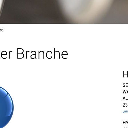
e​
er Branche​
H
SE
WA
AU
23
ww
HY