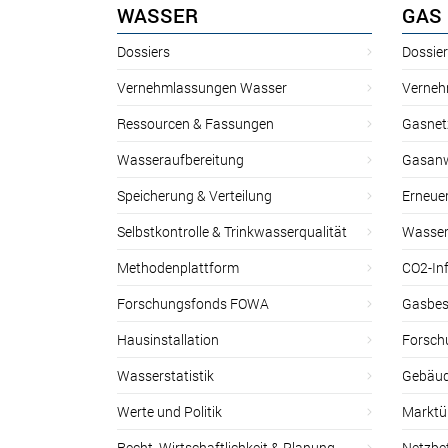
WASSER
GAS
Dossiers
Dossie
Vernehmlassungen Wasser
Verneh
Ressourcen & Fassungen
Gasnet
Wasseraufbereitung
Gasan
Speicherung & Verteilung
Erneue
Selbstkontrolle & Trinkwasserqualität
Wasser
Methodenplattform
CO2-Inf
Forschungsfonds FOWA
Gasbes
Hausinstallation
Forsch
Wasserstatistik
Gebäud
Werte und Politik
Marktu
Recht, Wirtschaftlichkeit & Planung
Netzbe