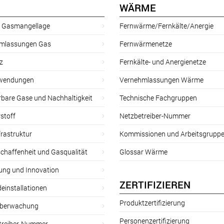
WÄRME
r Gasmangellage
Fernwärme/Fernkälte/Anergie
mlassungen Gas
Fernwärmenetze
z
Fernkälte- und Anergienetze
wendungen
Vernehmlassungen Wärme
rbare Gase und Nachhaltigkeit
Technische Fachgruppen
stoff
Netzbetreiber-Nummer
rastruktur
Kommissionen und Arbeitsgrupp
chaffenheit und Gasqualität
Glossar Wärme
ung und Innovation
ZERTIFIZIEREN
einstallationen
Produktzertifizierung
̈berwachung
Personenzertifizierung
treiber-Nummer