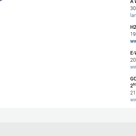
A
30
la
H
19
ww
E-
20
ww
G
N
2
21
ww