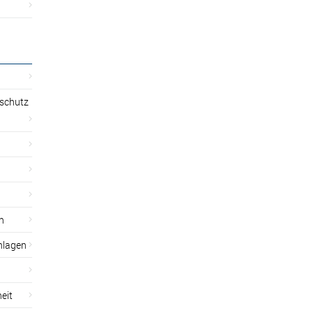
sschutz
n
nlagen
eit