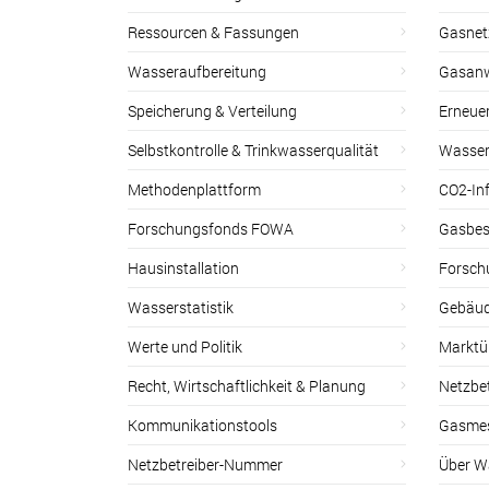
Ressourcen & Fassungen
Gasnet
Wasseraufbereitung
Gasan
Speicherung & Verteilung
Erneue
Selbstkontrolle & Trinkwasserqualität
Wasser
Methodenplattform
CO2-Inf
Forschungsfonds FOWA
Gasbes
Hausinstallation
Forsch
Wasserstatistik
Gebäud
Werte und Politik
Marktu
Recht, Wirtschaftlichkeit & Planung
Netzbe
Kommunikationstools
Gasmes
Netzbetreiber-Nummer
Über W