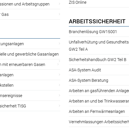
ZIS Online
sionen und Arbeitsgruppen
r Gas
ARBEITSSICHERHEIT
Branchenlösung GW15001
Unfallverhütung und Gesundheit
itungsanlagen
GW2 Teil A
ielle und gewerbliche Gasanlagen
Sicherheitshandbuch GW2 Teil B
n mit erneuerbaren Gasen
ASA-System Audit
anlagen
ASA-System Beratung
kstellen
Arbeiten an gasführenden Anlage
nsereignisse
Arbeiten an und bei Trinkwassera
sicherheit TISG
Arbeiten an Fernwärmeanlagen
Vernehmlassungen Arbeitssicherh