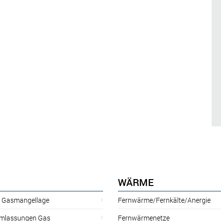
WÄRME
r Gasmangellage
Fernwärme/Fernkälte/Anergie
mlassungen Gas
Fernwärmenetze