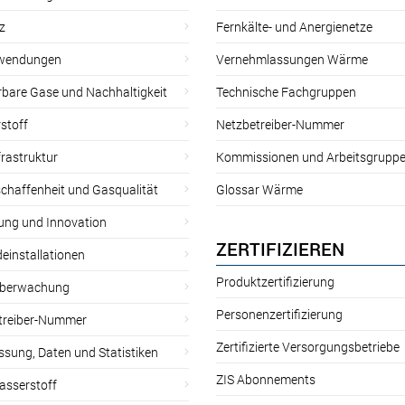
z
Fernkälte- und Anergienetze
wendungen
Vernehmlassungen Wärme
rbare Gase und Nachhaltigkeit
Technische Fachgruppen
stoff
Netzbetreiber-Nummer
rastruktur
Kommissionen und Arbeitsgrupp
chaffenheit und Gasqualität
Glossar Wärme
ung und Innovation
ZERTIFIZIEREN
einstallationen
Produktzertifizierung
̈berwachung
Personenzertifizierung
treiber-Nummer
Zertifizierte Versorgungsbetriebe
sung, Daten und Statistiken
ZIS Abonnements
asserstoff