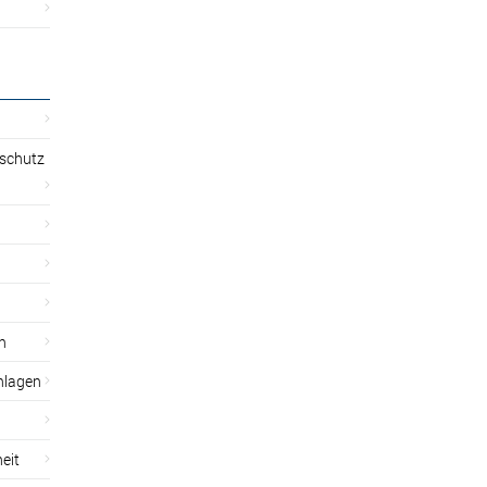
sschutz
n
nlagen
eit