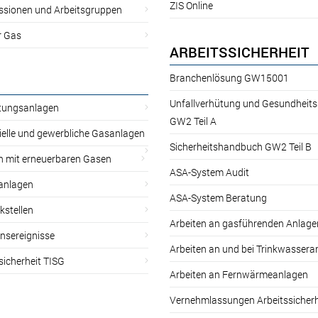
ZIS Online
sionen und Arbeitsgruppen
r Gas
ARBEITSSICHERHEIT
Branchenlösung GW15001
Unfallverhütung und Gesundheit
itungsanlagen
GW2 Teil A
ielle und gewerbliche Gasanlagen
Sicherheitshandbuch GW2 Teil B
n mit erneuerbaren Gasen
ASA-System Audit
anlagen
ASA-System Beratung
kstellen
Arbeiten an gasführenden Anlage
nsereignisse
Arbeiten an und bei Trinkwassera
sicherheit TISG
Arbeiten an Fernwärmeanlagen
Vernehmlassungen Arbeitssicherh