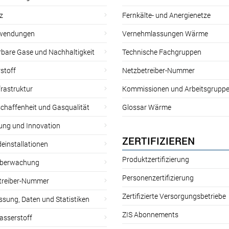
z
Fernkälte- und Anergienetze
wendungen
Vernehmlassungen Wärme
rbare Gase und Nachhaltigkeit
Technische Fachgruppen
stoff
Netzbetreiber-Nummer
rastruktur
Kommissionen und Arbeitsgrupp
chaffenheit und Gasqualität
Glossar Wärme
ung und Innovation
ZERTIFIZIEREN
einstallationen
Produktzertifizierung
̈berwachung
Personenzertifizierung
treiber-Nummer
Zertifizierte Versorgungsbetriebe
sung, Daten und Statistiken
ZIS Abonnements
asserstoff