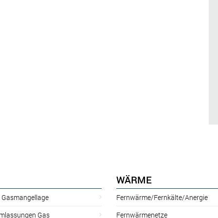
WÄRME
r Gasmangellage
Fernwärme/Fernkälte/Anergie
mlassungen Gas
Fernwärmenetze