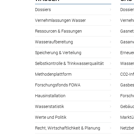
Dossiers
Dossie
Vernehmlassungen Wasser
Verneh
Ressourcen & Fassungen
Gasnet
Wasseraufbereitung
Gasan
Speicherung & Verteilung
Erneue
Selbstkontrolle & Trinkwasserqualität
Wasser
Methodenplattform
CO2-Inf
Forschungsfonds FOWA
Gasbes
Hausinstallation
Forsch
Wasserstatistik
Gebäud
Werte und Politik
Marktu
Recht, Wirtschaftlichkeit & Planung
Netzbe