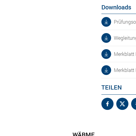
Downloads
Prüfungso
Wegleitun
Merkblatt
Merkblatt 
TEILEN
WÄRME