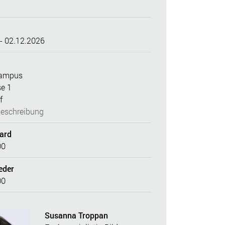
- 02.12.2026
Campus
se 1
f
eschreibung
dard
00
eder
00
Susanna Troppan