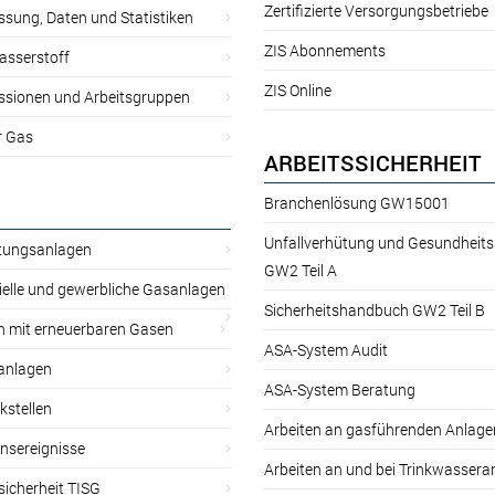
Zertifizierte Versorgungsbetriebe
sung, Daten und Statistiken
ZIS Abonnements
asserstoff
ZIS Online
sionen und Arbeitsgruppen
r Gas
ARBEITSSICHERHEIT
Branchenlösung GW15001
Unfallverhütung und Gesundheit
itungsanlagen
GW2 Teil A
ielle und gewerbliche Gasanlagen
Sicherheitshandbuch GW2 Teil B
n mit erneuerbaren Gasen
ASA-System Audit
anlagen
ASA-System Beratung
kstellen
Arbeiten an gasführenden Anlage
nsereignisse
Arbeiten an und bei Trinkwassera
sicherheit TISG