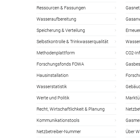
Ressourcen & Fassungen
Gasnet
Wasseraufbereitung
Gasan
Speicherung & Verteilung
Erneue
Selbstkontrolle & Trinkwasserqualität
Wasser
Methodenplattform
CO2-Inf
Forschungsfonds FOWA
Gasbes
Hausinstallation
Forsch
Wasserstatistik
Gebäud
Werte und Politik
Marktu
Recht, Wirtschaftlichkeit & Planung
Netzbe
Kommunikationstools
Gasmes
Netzbetreiber-Nummer
Über W