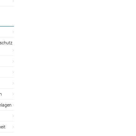
sschutz
n
nlagen
eit