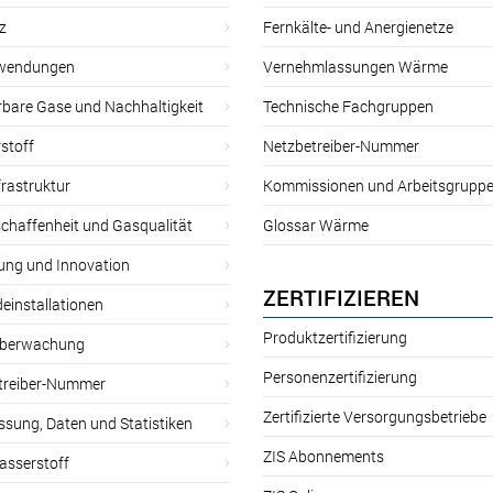
z
Fernkälte- und Anergienetze
wendungen
Vernehmlassungen Wärme
rbare Gase und Nachhaltigkeit
Technische Fachgruppen
stoff
Netzbetreiber-Nummer
rastruktur
Kommissionen und Arbeitsgrupp
chaffenheit und Gasqualität
Glossar Wärme
ung und Innovation
ZERTIFIZIEREN
einstallationen
Produktzertifizierung
̈berwachung
Personenzertifizierung
treiber-Nummer
Zertifizierte Versorgungsbetriebe
sung, Daten und Statistiken
ZIS Abonnements
asserstoff