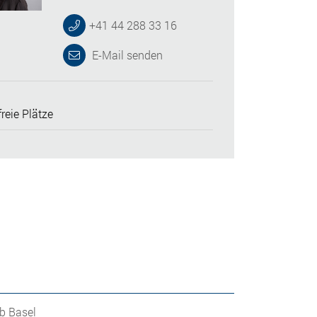
+41 44 288 33 16
E-Mail senden
reie Plätze
b Basel