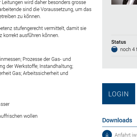
r Leitungen wird daher besonders grosse
rbeitende sind die Voraussetzung, um das
betreiben zu können.
enz stufengerecht vermittelt, damit sie
z korrekt ausführen können.
Status
noch 4 f
inmessen; Prozesse der Gas- und
g der Werkstoffe; Instandhaltung;
rheit Gas; Arbeitssicherheit und
LOGIN
asser
auffrischen wollen
Downloads
Anfahrt iw