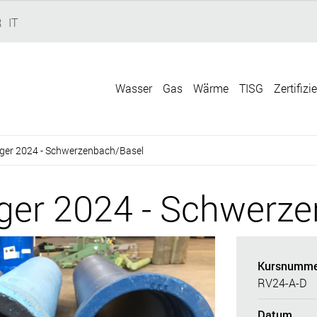
R
IT
Wasser
Gas
Wärme
TISG
Zertifizi
eger 2024 - Schwerzenbach/Basel
eger 2024 - Schwerz
Kursnumme
RV24-A-D
Datum