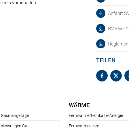
kreis vorbehalten.
Anfahrt S
RV Flyer 
Reglement
TEILEN
WÄRME
r Gasmangellage
Fernwärme/Fernkälte/Anergie
mlassungen Gas
Fernwärmenetze