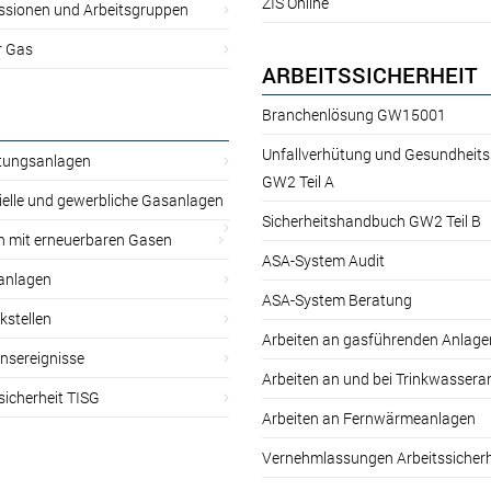
ZIS Online
sionen und Arbeitsgruppen
r Gas
ARBEITSSICHERHEIT
Branchenlösung GW15001
Unfallverhütung und Gesundheit
itungsanlagen
GW2 Teil A
ielle und gewerbliche Gasanlagen
Sicherheitshandbuch GW2 Teil B
n mit erneuerbaren Gasen
ASA-System Audit
anlagen
ASA-System Beratung
kstellen
Arbeiten an gasführenden Anlage
nsereignisse
Arbeiten an und bei Trinkwassera
sicherheit TISG
Arbeiten an Fernwärmeanlagen
Vernehmlassungen Arbeitssicherh