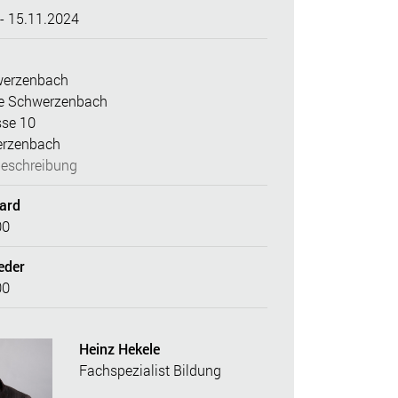
- 15.11.2024
erzenbach
le Schwerzenbach
sse 10
erzenbach
eschreibung
dard
00
eder
00
Heinz Hekele
Fachspezialist Bildung