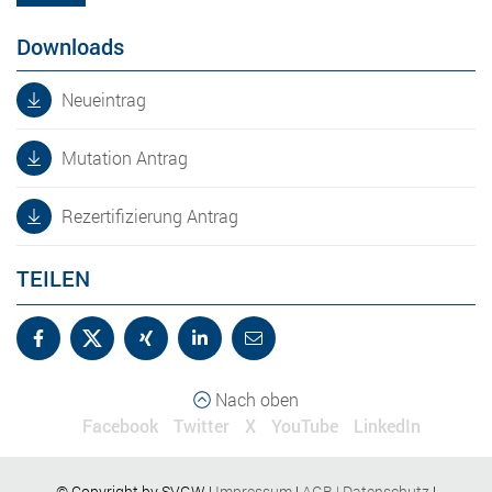
Downloads
Neueintrag
Mutation Antrag
Rezertifizierung Antrag
TEILEN
Nach oben
Facebook
Twitter
X
YouTube
LinkedIn
© Copyright by SVGW |
Impressum
|
AGB
|
Datenschutz
|