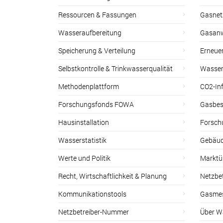
Ressourcen & Fassungen
Gasnet
Wasseraufbereitung
Gasan
Speicherung & Verteilung
Erneue
Selbstkontrolle & Trinkwasserqualität
Wasser
Methodenplattform
CO2-Inf
Forschungsfonds FOWA
Gasbes
Hausinstallation
Forsch
Wasserstatistik
Gebäud
Werte und Politik
Marktu
Recht, Wirtschaftlichkeit & Planung
Netzbe
Kommunikationstools
Gasmes
Netzbetreiber-Nummer
Über W