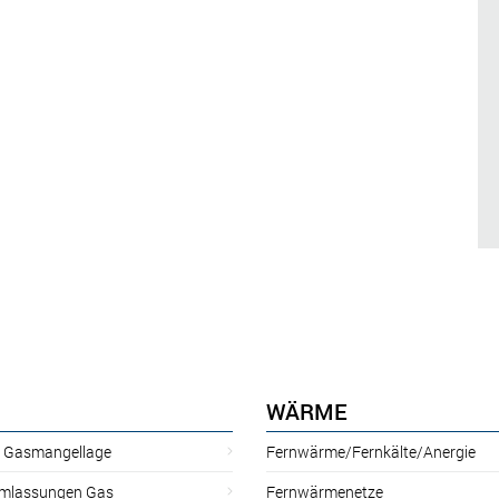
WÄRME
r Gasmangellage
Fernwärme/Fernkälte/Anergie
mlassungen Gas
Fernwärmenetze