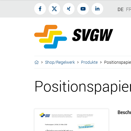
DE
F
Shop/Regelwerk
Produkte
Positionspapier
Positionspapier
Besch