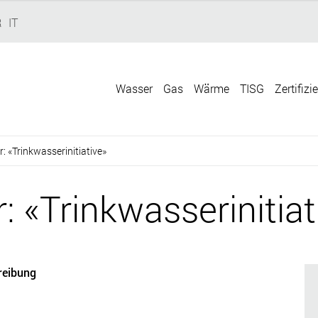
R
IT
Wasser
Gas
Wärme
TISG
Zertifizi
: «Trinkwasserinitiative»
: «Trinkwasserinitiat
reibung