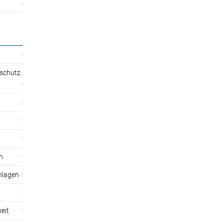
sschutz
n
nlagen
eit