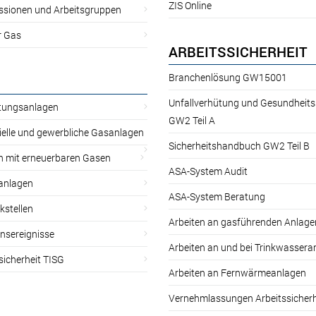
ZIS Online
sionen und Arbeitsgruppen
r Gas
ARBEITSSICHERHEIT
Branchenlösung GW15001
Unfallverhütung und Gesundheit
itungsanlagen
GW2 Teil A
ielle und gewerbliche Gasanlagen
Sicherheitshandbuch GW2 Teil B
n mit erneuerbaren Gasen
ASA-System Audit
anlagen
ASA-System Beratung
kstellen
Arbeiten an gasführenden Anlage
nsereignisse
Arbeiten an und bei Trinkwassera
sicherheit TISG
Arbeiten an Fernwärmeanlagen
Vernehmlassungen Arbeitssicherh