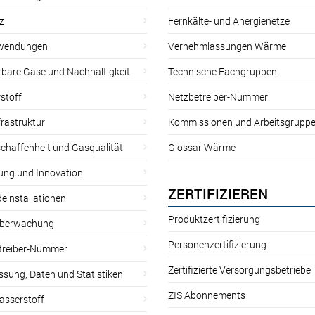
z
Fernkälte- und Anergienetze
wendungen
Vernehmlassungen Wärme
rbare Gase und Nachhaltigkeit
Technische Fachgruppen
stoff
Netzbetreiber-Nummer
rastruktur
Kommissionen und Arbeitsgrupp
chaffenheit und Gasqualität
Glossar Wärme
ung und Innovation
ZERTIFIZIEREN
einstallationen
Produktzertifizierung
̈berwachung
Personenzertifizierung
treiber-Nummer
Zertifizierte Versorgungsbetriebe
sung, Daten und Statistiken
ZIS Abonnements
asserstoff