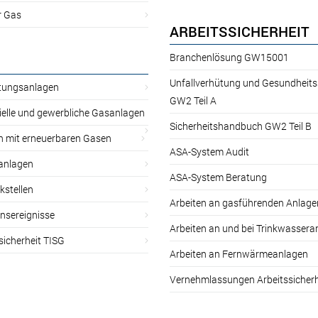
r Gas
ARBEITSSICHERHEIT
Branchenlösung GW15001
Unfallverhütung und Gesundheit
itungsanlagen
GW2 Teil A
ielle und gewerbliche Gasanlagen
Sicherheitshandbuch GW2 Teil B
n mit erneuerbaren Gasen
ASA-System Audit
anlagen
ASA-System Beratung
kstellen
Arbeiten an gasführenden Anlage
nsereignisse
Arbeiten an und bei Trinkwassera
sicherheit TISG
Arbeiten an Fernwärmeanlagen
Vernehmlassungen Arbeitssicherh