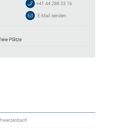
+41 44 288 33 16
E-Mail senden
reie Plätze
chwerzenbach