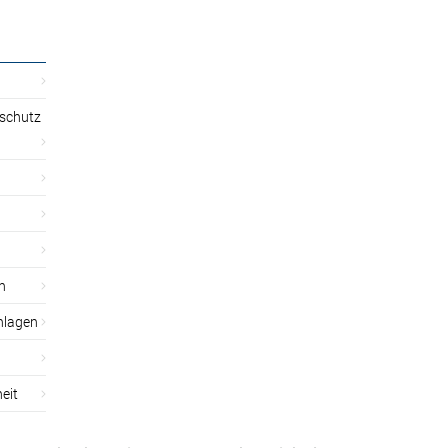
sschutz
n
nlagen
eit