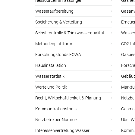
Ressourcen & Fassungen
Gasnet
Wasseraufbereitung
Gasan
Speicherung & Verteilung
Erneue
Selbstkontrolle & Trinkwasserqualität
Wasser
Methodenplattform
CO2-Inf
Forschungsfonds FOWA
Gasbes
Hausinstallation
Forsch
Wasserstatistik
Gebäud
Werte und Politik
Marktu
Recht, Wirtschaftlichkeit & Planung
Netzbe
Kommunikationstools
Gasmes
Netzbetreiber-Nummer
Über W
Interessenvertretung Wasser
Kommis