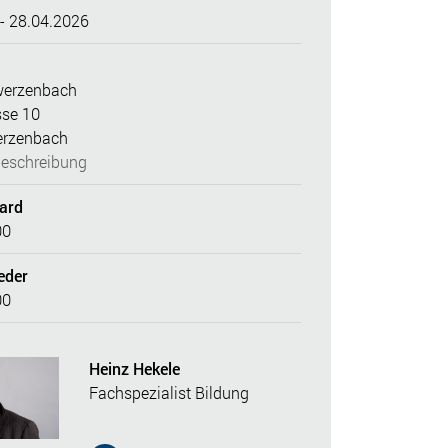
- 28.04.2026
erzenbach
sse 10
erzenbach
eschreibung
dard
00
eder
00
Heinz Hekele
Fachspezialist Bildung