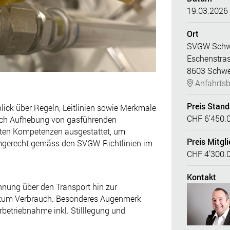
19.03.2026 
Ort
SVGW Schw
Eschenstra
8603 Schw
Anfahrtsb
Preis Stan
lick über Regeln, Leitlinien sowie Merkmale
CHF 6’450.
auch Aufhebung von gasführenden
ften Kompetenzen ausgestattet, um
Preis Mitgli
rmgerecht gemäss den SVGW-Richtlinien im
CHF 4’300.
Kontakt
nung über den Transport hin zur
s zum Verbrauch. Besonderes Augenmerk
rbetriebnahme inkl. Stilllegung und