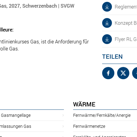
 Gas, 2027, Schwerzenbach | SVGW
Reglement
Konzept B
lleure:
Flyer RL 
linienkurses Gas, ist die Anforderung für
olle Gas.
TEILEN
WÄRME
r Gasmangellage
Fernwärme/Fernkälte/Anergie
mlassungen Gas
Fernwärmenetze