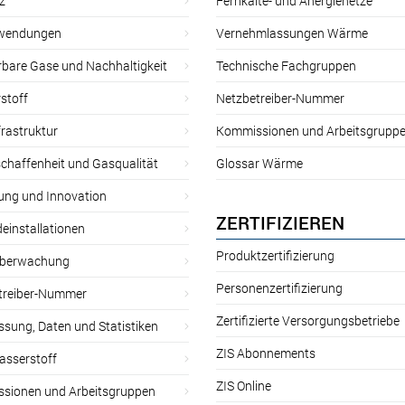
z
Fernkälte- und Anergienetze
wendungen
Vernehmlassungen Wärme
rbare Gase und Nachhaltigkeit
Technische Fachgruppen
stoff
Netzbetreiber-Nummer
rastruktur
Kommissionen und Arbeitsgrupp
chaffenheit und Gasqualität
Glossar Wärme
ung und Innovation
ZERTIFIZIEREN
einstallationen
Produktzertifizierung
̈berwachung
Personenzertifizierung
treiber-Nummer
Zertifizierte Versorgungsbetriebe
sung, Daten und Statistiken
ZIS Abonnements
asserstoff
ZIS Online
sionen und Arbeitsgruppen