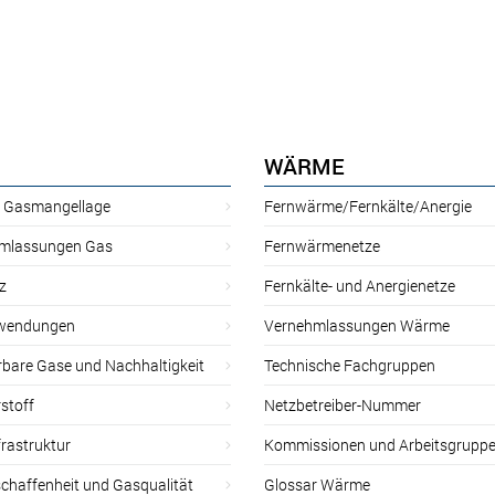
WÄRME
r Gasmangellage
Fernwärme/Fernkälte/Anergie
mlassungen Gas
Fernwärmenetze
z
Fernkälte- und Anergienetze
wendungen
Vernehmlassungen Wärme
rbare Gase und Nachhaltigkeit
Technische Fachgruppen
stoff
Netzbetreiber-Nummer
rastruktur
Kommissionen und Arbeitsgrupp
chaffenheit und Gasqualität
Glossar Wärme