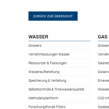
ZURÜCK ZUR ÜBERSICHT
WASSER
GAS
Dossiers
Dossie
Vernehmlassungen Wasser
Verneh
Ressourcen & Fassungen
Gasnet
Wasseraufbereitung
Gasan
Speicherung & Verteilung
Erneue
Selbstkontrolle & Trinkwasserqualität
Wasser
Methodenplattform
CO2-Inf
Forschungsfonds FOWA
Gasbes