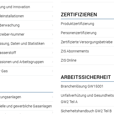
ung und Innovation
ZERTIFIZIEREN
einstallationen
Produktzertifizierung
̈berwachung
Personenzertifizierung
treiber-Nummer
Zertifizierte Versorgungsbetriebe
sung, Daten und Statistiken
ZIS Abonnements
asserstoff
ZIS Online
sionen und Arbeitsgruppen
r Gas
ARBEITSSICHERHEIT
Branchenlösung GW15001
Unfallverhütung und Gesundheit
itungsanlagen
GW2 Teil A
ielle und gewerbliche Gasanlagen
Sicherheitshandbuch GW2 Teil B