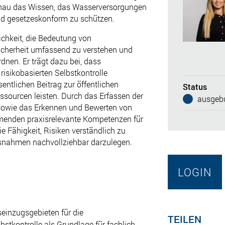
genau das Wissen, das Wasserversorgungen
nd gesetzeskonform zu schützen.
ichkeit, die Bedeutung von
icherheit umfassend zu verstehen und
rdnen. Er trägt dazu bei, dass
isikobasierten Selbstkontrolle
ntlichen Beitrag zur öffentlichen
Status
sourcen leisten. Durch das Erfassen der
ausgebu
sowie das Erkennen und Bewerten von
hmenden praxisrelevante Kompetenzen für
die Fähigkeit, Risiken verständlich zu
nahmen nachvollziehbar darzulegen.
LOGIN
einzugsgebieten für die
TEILEN
lbstkontrolle als Grundlage für fachlich