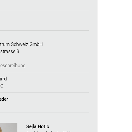
ntrum Schweiz GmbH
strasse 8
eschreibung
dard
00
eder
Sejla Hotic