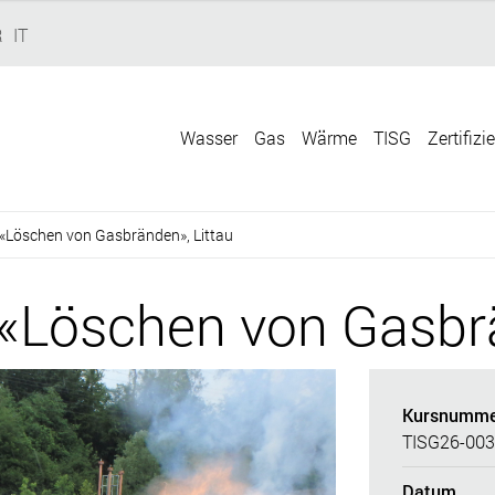
R
IT
Wasser
Gas
Wärme
TISG
Zertifizi
«Löschen von Gasbränden», Littau
«Löschen von Gasbrä
Kursnumme
TISG26-003
Datum