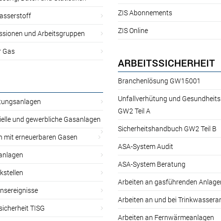
ZIS Abonnements
asserstoff
ZIS Online
sionen und Arbeitsgruppen
r Gas
ARBEITSSICHERHEIT
Branchenlösung GW15001
Unfallverhütung und Gesundheit
itungsanlagen
GW2 Teil A
ielle und gewerbliche Gasanlagen
Sicherheitshandbuch GW2 Teil B
n mit erneuerbaren Gasen
ASA-System Audit
anlagen
ASA-System Beratung
kstellen
Arbeiten an gasführenden Anlage
nsereignisse
Arbeiten an und bei Trinkwassera
sicherheit TISG
Arbeiten an Fernwärmeanlagen