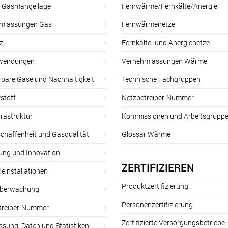
r Gasmangellage
Fernwärme/Fernkälte/Anergie
mlassungen Gas
Fernwärmenetze
z
Fernkälte- und Anergienetze
wendungen
Vernehmlassungen Wärme
rbare Gase und Nachhaltigkeit
Technische Fachgruppen
stoff
Netzbetreiber-Nummer
rastruktur
Kommissionen und Arbeitsgrupp
chaffenheit und Gasqualität
Glossar Wärme
ung und Innovation
ZERTIFIZIEREN
einstallationen
Produktzertifizierung
̈berwachung
Personenzertifizierung
treiber-Nummer
Zertifizierte Versorgungsbetriebe
sung, Daten und Statistiken