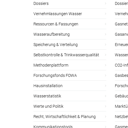
Dossiers
Dossie
Vernehmlassungen Wasser
Verneh
Ressourcen & Fassungen
Gasnet
Wasseraufbereitung
Gasan
Speicherung & Verteilung
Erneue
Selbstkontrolle & Trinkwasserqualität
Wasser
Methodenplattform
CO2-Inf
Forschungsfonds FOWA
Gasbes
Hausinstallation
Forsch
Wasserstatistik
Gebäud
Werte und Politik
Marktu
Recht, Wirtschaftlichkeit & Planung
Netzbe
Kommunikationstools
Gasmes