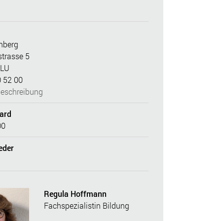
nberg
trasse 5
 LU
0 52 00
eschreibung
dard
00
eder
Regula Hoffmann
Fachspezialistin Bildung