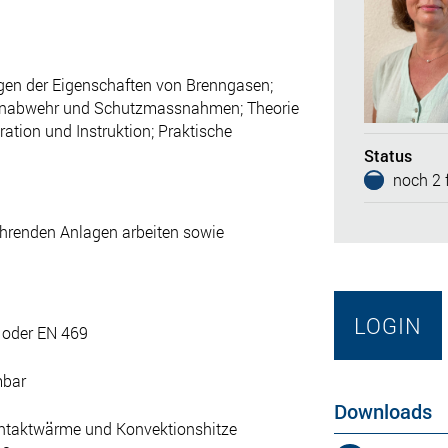
agen der Eigenschaften von Brenngasen;
renabwehr und Schutzmassnahmen; Theorie
ion und Instruktion; Praktische
Status
noch 2 f
ührenden Anlagen arbeiten sowie
LOGIN
 oder EN 469
mbar
Downloads
ntaktwärme und Konvektionshitze