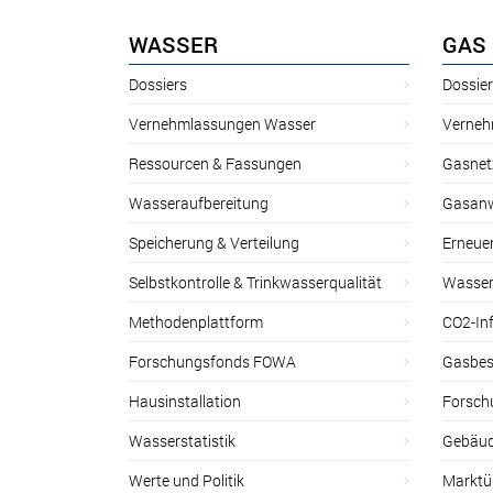
WASSER
GAS
Dossiers
Dossie
Vernehmlassungen Wasser
Verneh
Ressourcen & Fassungen
Gasnet
Wasseraufbereitung
Gasan
Speicherung & Verteilung
Erneue
Selbstkontrolle & Trinkwasserqualität
Wasser
Methodenplattform
CO2-Inf
Forschungsfonds FOWA
Gasbes
Hausinstallation
Forsch
Wasserstatistik
Gebäud
Werte und Politik
Marktu