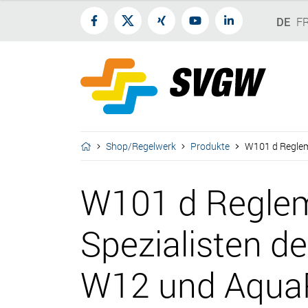
DE
F
Shop/Regelwerk
Produkte
W101 d Regleme
W101 d Regleme
Spezialisten de
W12 und AquaP