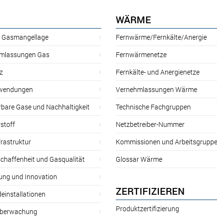
WÄRME
r Gasmangellage
Fernwärme/Fernkälte/Anergie
mlassungen Gas
Fernwärmenetze
z
Fernkälte- und Anergienetze
wendungen
Vernehmlassungen Wärme
rbare Gase und Nachhaltigkeit
Technische Fachgruppen
stoff
Netzbetreiber-Nummer
rastruktur
Kommissionen und Arbeitsgrupp
chaffenheit und Gasqualität
Glossar Wärme
ung und Innovation
ZERTIFIZIEREN
einstallationen
Produktzertifizierung
̈berwachung