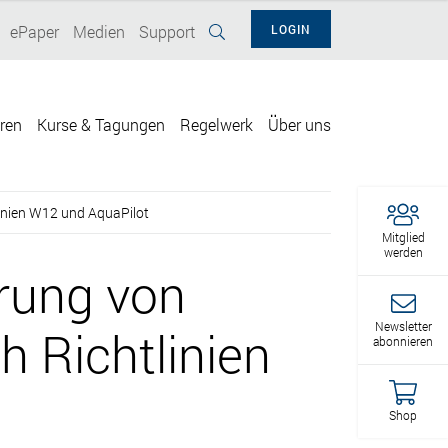
ePaper
Medien
Support
LOGIN
eren
Kurse & Tagungen
Regelwerk
Über uns
linien W12 und AquaPilot
Mitglied
werden
erung von
Newsletter
h Richtlinien
abonnieren
Shop