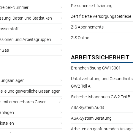
Personenzertifizierung
treiber-Nummer
Zertifizierte Versorgungsbetriebe
sung, Daten und Statistiken
ZIS Abonnements
asserstoff
ZIS Online
sionen und Arbeitsgruppen
r Gas
ARBEITSSICHERHEIT
Branchenlösung GW15001
Unfallverhütung und Gesundheit
itungsanlagen
GW2 Teil A
ielle und gewerbliche Gasanlagen
Sicherheitshandbuch GW2 Teil B
n mit erneuerbaren Gasen
ASA-System Audit
anlagen
ASA-System Beratung
kstellen
Arbeiten an gasführenden Anlage