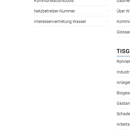
Kommunikationstools
Gasmes
Netzbetreiber-Nummer
Über W
Interessenvertretung Wasser
Kommis
Glossa
TISG
Rohrle
Industr
Anlage
Biogas
Gastan
Schade
Arbeits