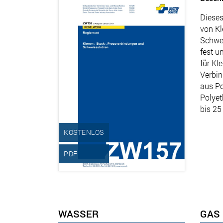
Dieses
von Kl
Schwei
fest u
für Kl
Verbin
aus Po
Polyet
bis 25
KOSTENLOS
PDF
WASSER
GAS