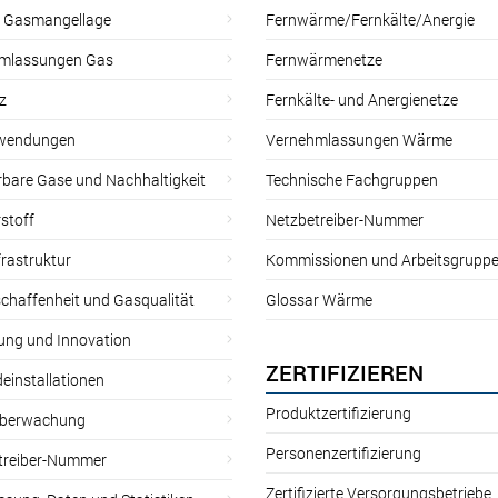
r Gasmangellage
Fernwärme/Fernkälte/Anergie
mlassungen Gas
Fernwärmenetze
z
Fernkälte- und Anergienetze
wendungen
Vernehmlassungen Wärme
rbare Gase und Nachhaltigkeit
Technische Fachgruppen
stoff
Netzbetreiber-Nummer
rastruktur
Kommissionen und Arbeitsgrupp
chaffenheit und Gasqualität
Glossar Wärme
ung und Innovation
ZERTIFIZIEREN
einstallationen
Produktzertifizierung
̈berwachung
Personenzertifizierung
treiber-Nummer
Zertifizierte Versorgungsbetriebe