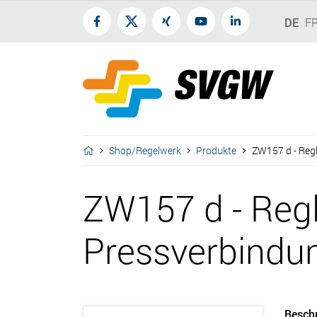
DE
F
Shop/Regelwerk
Produkte
ZW157 d - Reg
ZW157 d - Regl
Pressverbindu
Besch