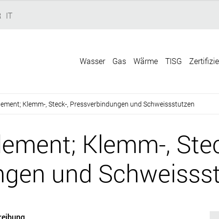
R
IT
Wasser
Gas
Wärme
TISG
Zertifizi
lement; Klemm-, Steck-, Pressverbindungen und Schweissstutzen
ement; Klemm-, Stec
ngen und Schweisss
reibung