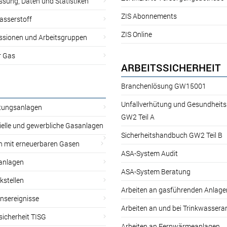
sung, Daten und Statistiken
ZIS Abonnements
asserstoff
ZIS Online
sionen und Arbeitsgruppen
r Gas
ARBEITSSICHERHEIT
Branchenlösung GW15001
Unfallverhütung und Gesundheit
itungsanlagen
GW2 Teil A
ielle und gewerbliche Gasanlagen
Sicherheitshandbuch GW2 Teil B
n mit erneuerbaren Gasen
ASA-System Audit
anlagen
ASA-System Beratung
kstellen
Arbeiten an gasführenden Anlage
nsereignisse
Arbeiten an und bei Trinkwassera
sicherheit TISG
Arbeiten an Fernwärmeanlagen