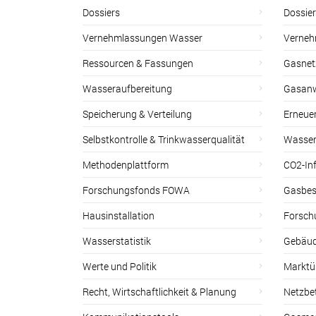
Dossiers
Dossie
Vernehmlassungen Wasser
Verneh
Ressourcen & Fassungen
Gasnet
Wasseraufbereitung
Gasan
Speicherung & Verteilung
Erneue
Selbstkontrolle & Trinkwasserqualität
Wasser
Methodenplattform
CO2-Inf
Forschungsfonds FOWA
Gasbes
Hausinstallation
Forsch
Wasserstatistik
Gebäud
Werte und Politik
Marktu
Recht, Wirtschaftlichkeit & Planung
Netzbe