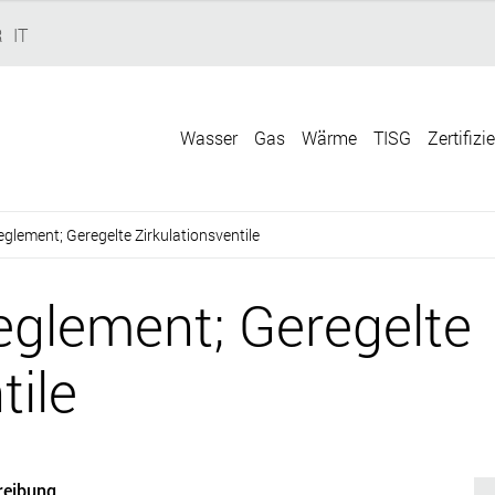
R
IT
Wasser
Gas
Wärme
TISG
Zertifizi
glement; Geregelte Zirkulationsventile
eglement; Geregelte
tile
reibung