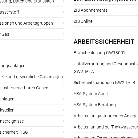
sung, Daten und Statistiken
ZIS Abonnements
asserstoff
ZIS Online
sionen und Arbeitsgruppen
r Gas
ARBEITSSICHERHEIT
Branchenlösung GW15001
Unfallverhütung und Gesundheit
itungsanlagen
GW2 Teil A
ielle und gewerbliche Gasanlagen
Sicherheitshandbuch GW2 Teil B
n mit erneuerbaren Gasen
ASA-System Audit
anlagen
ASA-System Beratung
kstellen
Arbeiten an gasführenden Anlage
nsereignisse
Arbeiten an und bei Trinkwassera
sicherheit TISG
Arbeiten an Fernwärmeanlagen