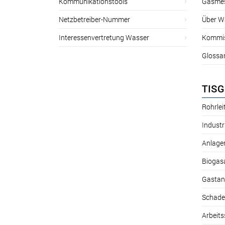
Kommunikationstools
Gasmes
Netzbetreiber-Nummer
Über W
Interessenvertretung Wasser
Kommis
Glossa
TISG
Rohrle
Industr
Anlage
Biogas
Gastan
Schade
Arbeits