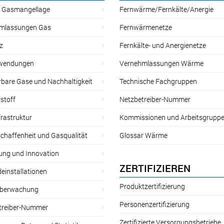
r Gasmangellage
Fernwärme/Fernkälte/Anergie
mlassungen Gas
Fernwärmenetze
z
Fernkälte- und Anergienetze
wendungen
Vernehmlassungen Wärme
rbare Gase und Nachhaltigkeit
Technische Fachgruppen
stoff
Netzbetreiber-Nummer
rastruktur
Kommissionen und Arbeitsgrupp
chaffenheit und Gasqualität
Glossar Wärme
ung und Innovation
ZERTIFIZIEREN
einstallationen
Produktzertifizierung
̈berwachung
Personenzertifizierung
treiber-Nummer
Zertifizierte Versorgungsbetriebe