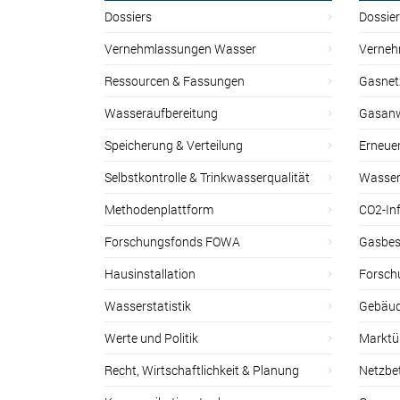
Dossiers
Dossie
Vernehmlassungen Wasser
Verneh
Ressourcen & Fassungen
Gasnet
Wasseraufbereitung
Gasan
Speicherung & Verteilung
Erneue
Selbstkontrolle & Trinkwasserqualität
Wasser
Methodenplattform
CO2-Inf
Forschungsfonds FOWA
Gasbes
Hausinstallation
Forsch
Wasserstatistik
Gebäud
Werte und Politik
Marktu
Recht, Wirtschaftlichkeit & Planung
Netzbe