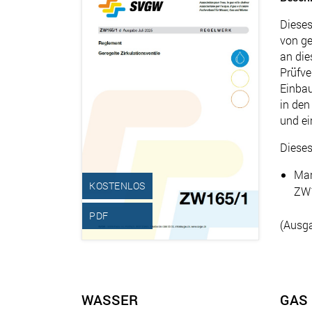
Dieses
von ge
an die
Prüfve
Einbau
in den
und ei
Dieses
Man
KOSTENLOS
ZW
PDF
(Ausga
WASSER
GAS