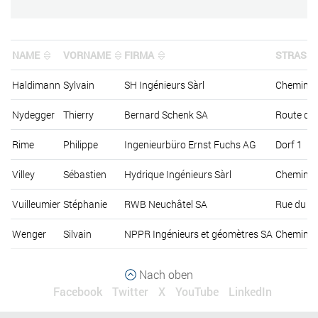
NAME
VORNAME
FIRMA
STRASS
Haldimann
Sylvain
SH Ingénieurs Sàrl
Chemin d
Nydegger
Thierry
Bernard Schenk SA
Route de
Rime
Philippe
Ingenieurbüro Ernst Fuchs AG
Dorf 1
Villey
Sébastien
Hydrique Ingénieurs Sàrl
Chemin du
Vuilleumier
Stéphanie
RWB Neuchâtel SA
Rue du C
Wenger
Silvain
NPPR Ingénieurs et géomètres SA
Chemin d
Nach oben
Facebook
Twitter
X
YouTube
LinkedIn