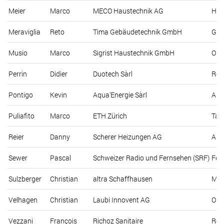
Meier
Marco
MECO Haustechnik AG
Hau
Meraviglia
Reto
Tima Gebäudetechnik GmbH
Gös
Musio
Marco
Sigrist Haustechnik GmbH
Obe
Perrin
Didier
Duotech Sàrl
Rou
Pontigo
Kevin
Aqua'Energie Sàrl
Allé
Puliafito
Marco
ETH Zürich
Tan
Reier
Danny
Scherer Heizungen AG
All
Sewer
Pascal
Schweizer Radio und Fernsehen (SRF)
Fer
Sulzberger
Christian
altra Schaffhausen
Müh
Velhagen
Christian
Laubi Innovent AG
Obe
Vezzani
François
Richoz Sanitaire
Rou