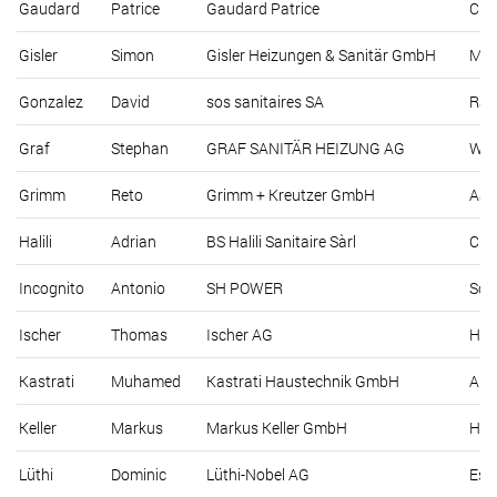
Gaudard
Patrice
Gaudard Patrice
Che
Gisler
Simon
Gisler Heizungen & Sanitär GmbH
Mor
Gonzalez
David
sos sanitaires SA
Ram
Graf
Stephan
GRAF SANITÄR HEIZUNG AG
Weg
Grimm
Reto
Grimm + Kreutzer GmbH
Aat
Halili
Adrian
BS Halili Sanitaire Sàrl
Che
Incognito
Antonio
SH POWER
Sch
Ischer
Thomas
Ischer AG
Hau
Kastrati
Muhamed
Kastrati Haustechnik GmbH
All
Keller
Markus
Markus Keller GmbH
Hol
Lüthi
Dominic
Lüthi-Nobel AG
Esc