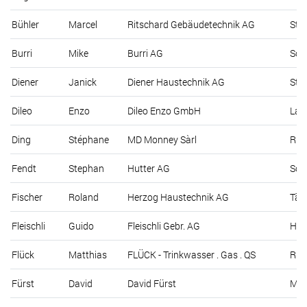
Bühler
Marcel
Ritschard Gebäudetechnik AG
Stü
Burri
Mike
Burri AG
Sch
Diener
Janick
Diener Haustechnik AG
St. 
Dileo
Enzo
Dileo Enzo GmbH
Lan
Ding
Stéphane
MD Monney Sàrl
Rue
Fendt
Stephan
Hutter AG
Sch
Fischer
Roland
Herzog Haustechnik AG
Täs
Fleischli
Guido
Fleischli Gebr. AG
Huw
Flück
Matthias
FLÜCK - Trinkwasser . Gas . QS
Rüti
Fürst
David
David Fürst
Mit