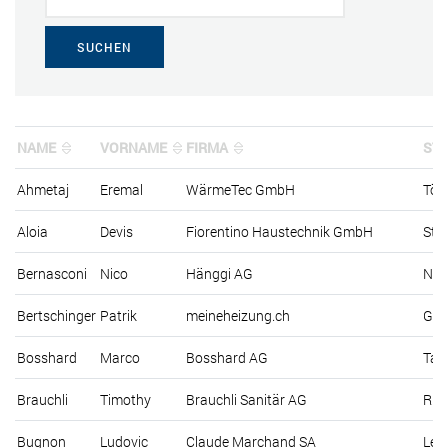
SUCHEN
NAME
VORNAME
FIRMA
ST
Ahmetaj
Eremal
WärmeTec GmbH
Tös
Aloia
Devis
Fiorentino Haustechnik GmbH
St. 
Bernasconi
Nico
Hänggi AG
Neu
Bertschinger
Patrik
meineheizung.ch
Gys
Bosshard
Marco
Bosshard AG
Taf
Brauchli
Timothy
Brauchli Sanitär AG
Rie
Bugnon
Ludovic
Claude Marchand SA
Le V