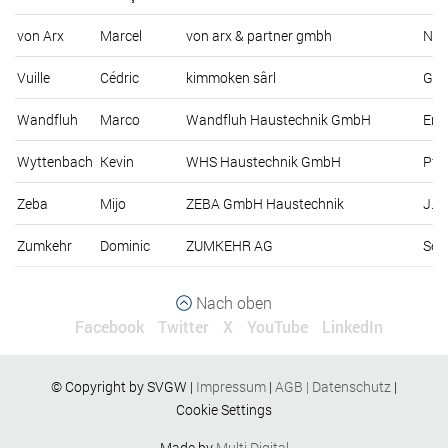
von Arx
Marcel
von arx & partner gmbh
Neu
Vuille
Cédric
kimmoken sârl
Gra
Wandfluh
Marco
Wandfluh Haustechnik GmbH
Erl
Wyttenbach
Kevin
WHS Haustechnik GmbH
Pfa
Zeba
Mijo
ZEBA GmbH Haustechnik
J. 
Zumkehr
Dominic
ZUMKEHR AG
Sen
Nach oben
Facebook
Twitter
X
YouTube
LinkedIn
© Copyright by SVGW |
Impressum
|
AGB
|
Datenschutz
|
Cookie Settings
Made by
Multi Digital