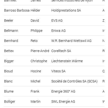
Barrilliet
James
Services industriels de Nyon
Rou
Barroso Barbosa
Hélder
Holdiprestations SA
Ave
Beeler
David
EVS AG
Zeu
Bellmann
Philippe
Eniwa AG
Ind
Bernhard
Reto
W.R. Bernhard Wettswil AG
Nie
Bettex
Pierre-André
Corelltech SA
Rue
Bigger
Christophe
Liechtenstein Wärme
Im 
Bioud
Hocine
Viteos SA
Qua
Blanc
Michel
Société de Contrôles SA (SCSA)
Rue
Blume
Frank
Energie 360° AG
Aar
Bolliger
Martin
SWL Energie AG
Wer