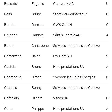
Boscato
Eugenio
Glattwerk AG
Ust
Boss
Bruno
Stadtwerk Winterthur
Unt
Bruhin
Damian
GWK GmbH
Chu
Brunner
Hannes
Säntis Energie AG
Aus
Burtin
Christophe
Services Industriels de Genève
Camenzind
Ralph
EW Höfe AG
Sch
Castets
Bruno
Holdiprestations SA
Ave
Champoud
Simon
Yverdon-les-Bains Énergies
Rue
Chapuis
Ronny
Services Industriels de Genève
Châtelain
Gilbert
Viteos SA
Qua
Cornu
Philippe
Holdiprestations SA
Ave