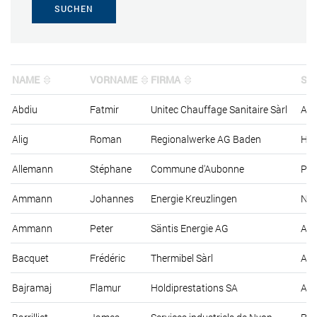
SUCHEN
NAME
VORNAME
FIRMA
ST
Abdiu
Fatmir
Unitec Chauffage Sanitaire Sàrl
Ave
Alig
Roman
Regionalwerke AG Baden
Has
Allemann
Stéphane
Commune d'Aubonne
Pla
Ammann
Johannes
Energie Kreuzlingen
Nat
Ammann
Peter
Säntis Energie AG
Aus
Bacquet
Frédéric
Thermibel Sàrl
Ave
Bajramaj
Flamur
Holdiprestations SA
Ave