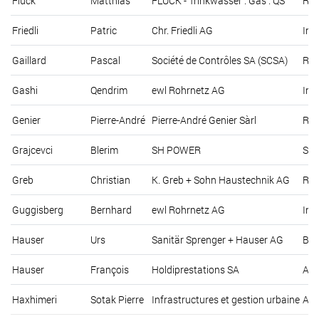
Flück
Matthias
FLÜCK - Trinkwasser . Gas . QS
Rüt
Friedli
Patric
Chr. Friedli AG
Ind
Gaillard
Pascal
Société de Contrôles SA (SCSA)
Rue
Gashi
Qendrim
ewl Rohrnetz AG
Ind
Genier
Pierre-André
Pierre-André Genier Sàrl
Rue
Grajcevci
Blerim
SH POWER
Sch
Greb
Christian
K. Greb + Sohn Haustechnik AG
Rie
Guggisberg
Bernhard
ewl Rohrnetz AG
Ind
Hauser
Urs
Sanitär Sprenger + Hauser AG
Bra
Hauser
François
Holdiprestations SA
Ave
Haxhimeri
Sotak Pierre
Infrastructures et gestion urbaine
Ave