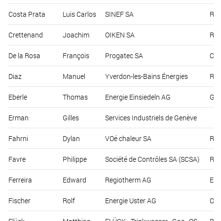
Costa Prata
Luis Carlos
SINEF SA
Rou
Crettenand
Joachim
OIKEN SA
Rue
De la Rosa
François
Progatec SA
Che
Diaz
Manuel
Yverdon-les-Bains Énergies
Rue
Eberle
Thomas
Energie Einsiedeln AG
Gas
Erman
Gilles
Services Industriels de Genève
Fahrni
Dylan
VOé chaleur SA
Rue
Favre
Philippe
Société de Contrôles SA (SCSA)
Rue
Ferreira
Edward
Regiotherm AG
Egn
Fischer
Rolf
Energie Uster AG
Obe