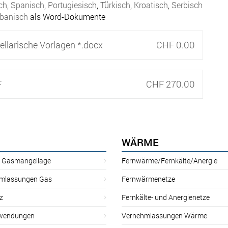
ch
,
Spanisch
,
Portugiesisch
,
Türkisch
,
Kroatisch
,
Serbisch
lbanisch
als Word-Dokumente
ellarische Vorlagen *.docx
CHF 0.00
F
CHF 270.00
WÄRME
r Gasmangellage
Fernwärme/Fernkälte/Anergie
mlassungen Gas
Fernwärmenetze
z
Fernkälte- und Anergienetze
wendungen
Vernehmlassungen Wärme