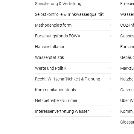
Speicherung & Verteilung
Erneue
Selbstkontrolle & Trinkwasserqualität
Wasser
Methodenplattform
CO2-Inf
Forschungsfonds FOWA
Gasbes
Hausinstallation
Forsch
Wasserstatistik
Gebäud
Werte und Politik
Marktu
Recht, Wirtschaftlichkeit & Planung
Netzbe
Kommunikationstools
Gasmes
Netzbetreiber-Nummer
Über W
Interessenvertretung Wasser
Kommis
Glossa