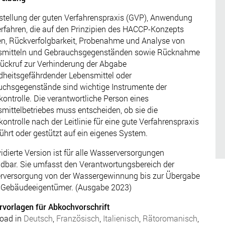
stellung der guten Verfahrenspraxis (GVP), Anwendung
rfahren, die auf den Prinzipien des HACCP-Konzepts
n, Rückverfolgbarkeit, Probenahme und Analyse von
smitteln und Gebrauchsgegenständen sowie Rücknahme
ückruf zur Verhinderung der Abgabe
heitsgefährdender Lebensmittel oder
chsgegenstände sind wichtige Instrumente der
kontrolle. Die verantwortliche Person eines
mittelbetriebes muss entscheiden, ob sie die
kontrolle nach der Leitlinie für eine gute Verfahrenspraxis
ührt oder gestützt auf ein eigenes System.
vidierte Version ist für alle Wasserversorgungen
bar. Sie umfasst den Verantwortungsbereich der
rversorgung von der Wassergewinnung bis zur Übergabe
e Gebäudeeigentümer. (Ausgabe 2023)
vorlagen für Abkochvorschrift
oad in
Deutsch
,
Französisch
,
Italienisch
,
Rätoromanisch
,