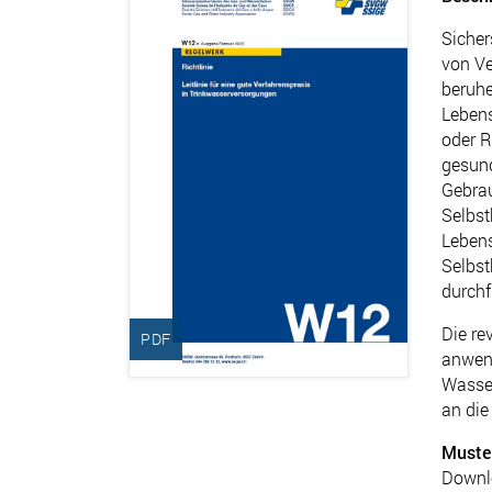
Sicher
von Ve
beruhe
Leben
oder R
gesund
Gebrau
Selbst
Lebens
Selbst
durchf
Die re
PDF
anwend
Wasse
an di
Muster
Downl