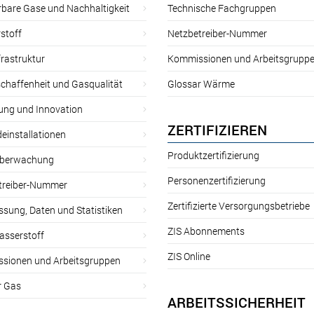
rbare Gase und Nachhaltigkeit
Technische Fachgruppen
stoff
Netzbetreiber-Nummer
rastruktur
Kommissionen und Arbeitsgrupp
chaffenheit und Gasqualität
Glossar Wärme
ung und Innovation
ZERTIFIZIEREN
einstallationen
Produktzertifizierung
̈berwachung
Personenzertifizierung
treiber-Nummer
Zertifizierte Versorgungsbetriebe
sung, Daten und Statistiken
ZIS Abonnements
asserstoff
ZIS Online
sionen und Arbeitsgruppen
r Gas
ARBEITSSICHERHEIT