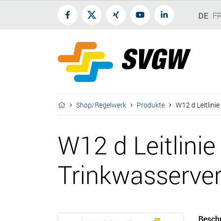
DE
F
Shop/Regelwerk
Produkte
W12 d Leitlini
W12 d Leitlinie
Trinkwasserve
Besch