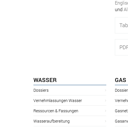
Englis
und
A
Tab
PD
WASSER
GAS
Dossiers
Dossie
Vernehmlassungen Wasser
Verneh
Ressourcen & Fassungen
Gasnet
Wasseraufbereitung
Gasan