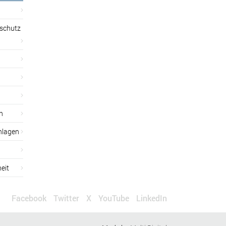
sschutz
n
nlagen
eit
Facebook
Twitter
X
YouTube
LinkedIn