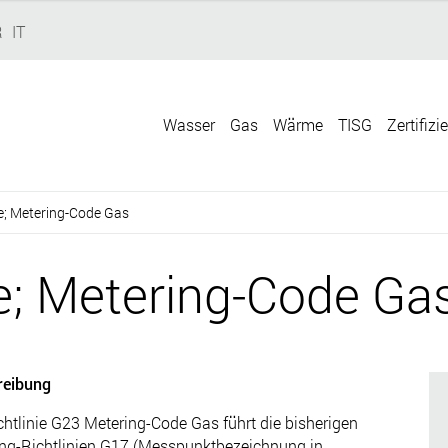
R
IT
Wasser
Gas
Wärme
TISG
Zertifizi
ie; Metering-Code Gas
ie; Metering-Code Ga
reibung
chtlinie G23 Metering-Code Gas führt die bisherigen
ng-Richtlinien G17 (Messpunktbezeichnung in