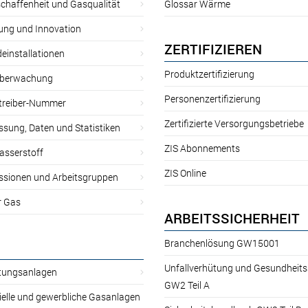
chaffenheit und Gasqualität
Glossar Wärme
ung und Innovation
ZERTIFIZIEREN
einstallationen
Produktzertifizierung
̈berwachung
Personenzertifizierung
treiber-Nummer
Zertifizierte Versorgungsbetriebe
sung, Daten und Statistiken
ZIS Abonnements
asserstoff
ZIS Online
sionen und Arbeitsgruppen
r Gas
ARBEITSSICHERHEIT
Branchenlösung GW15001
Unfallverhütung und Gesundheit
itungsanlagen
GW2 Teil A
ielle und gewerbliche Gasanlagen