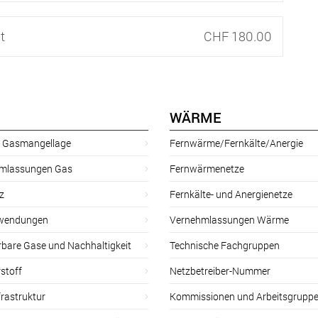
t
CHF 180.00
WÄRME
r Gasmangellage
Fernwärme/Fernkälte/Anergie
mlassungen Gas
Fernwärmenetze
z
Fernkälte- und Anergienetze
wendungen
Vernehmlassungen Wärme
rbare Gase und Nachhaltigkeit
Technische Fachgruppen
stoff
Netzbetreiber-Nummer
rastruktur
Kommissionen und Arbeitsgrupp