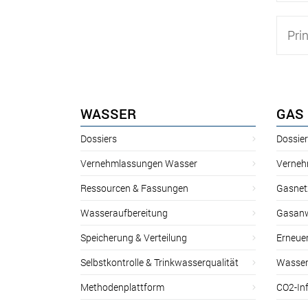
Prin
WASSER
GAS
Dossiers
Dossie
Vernehmlassungen Wasser
Verneh
Ressourcen & Fassungen
Gasnet
Wasseraufbereitung
Gasan
Speicherung & Verteilung
Erneue
Selbstkontrolle & Trinkwasserqualität
Wasser
Methodenplattform
CO2-Inf