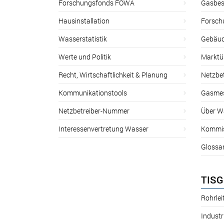
Forschungsfonds FOWA
Gasbes
Hausinstallation
Forsch
Wasserstatistik
Gebäud
Werte und Politik
Marktu
Recht, Wirtschaftlichkeit & Planung
Netzbe
Kommunikationstools
Gasmes
Netzbetreiber-Nummer
Über W
Interessenvertretung Wasser
Kommis
Glossa
TISG
Rohrle
Industr