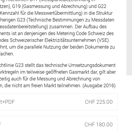
tzen), G19 (Gasmessung und Abrechnung) und G22
Kennzahl für die Messwertübermittlung) in die Struktur
isherigen G23 (Technische Bestimmungen zu Messdaten
essdatenbereitstellung) zusammen. Der Aufbau des
nts ist an denjenigen des Metering Code Schweiz des
des Schweizerischer Elektrizitätsunternehmen (VSE)
hnt, um die parallele Nutzung der beiden Dokumente zu
fachen.
chtlinie G23 stellt das technische Umsetzungsdokument
rktregeln im teilweise geöffneten Gasmarkt dar, gilt aber
zeitig auch für die Messung und Abrechnung von
, die nicht am freien Markt teilnehmen. (Ausgabe 2016)
nt+PDF
CHF 225.00
F
CHF 180.00