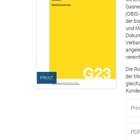
Gasne
(OBIS-
der b
und M
Dokume
Verban
angele
verein
Die Ri
der Ma
PRINT
gleich
Kunden
Pri
PD