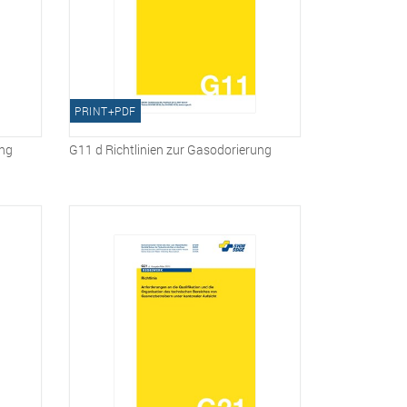
PRINT+PDF
ung
G11 d Richtlinien zur Gasodorierung