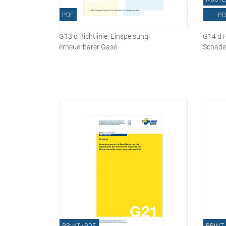
PDF
PD
G13 d Richtlinie; Einspeisung
G14 d R
erneuerbarer Gase
Schade
PRINT+PDF
PRINT