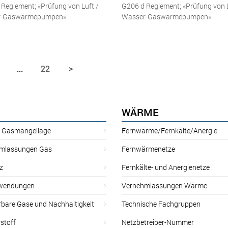
Reglement; «Prüfung von Luft /
G206 d Reglement; «Prüfung von L
r-Gaswärmepumpen»
Wasser-Gaswärmepumpen»
...
22
>
WÄRME
r Gasmangellage
Fernwärme/Fernkälte/Anergie
mlassungen Gas
Fernwärmenetze
z
Fernkälte- und Anergienetze
wendungen
Vernehmlassungen Wärme
rbare Gase und Nachhaltigkeit
Technische Fachgruppen
stoff
Netzbetreiber-Nummer