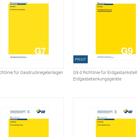
PRINT
chtlinie für Gasdruckregelanlagen
G9 d Richtlinie für Erdgastankstel
Erdgasbetankungsgeräte