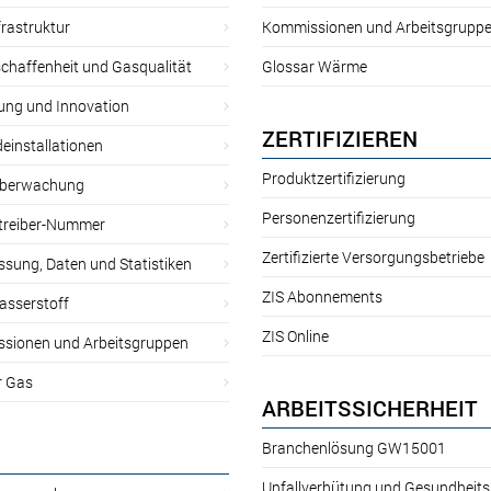
rastruktur
Kommissionen und Arbeitsgrupp
chaffenheit und Gasqualität
Glossar Wärme
ung und Innovation
ZERTIFIZIEREN
einstallationen
Produktzertifizierung
̈berwachung
Personenzertifizierung
treiber-Nummer
Zertifizierte Versorgungsbetriebe
sung, Daten und Statistiken
ZIS Abonnements
asserstoff
ZIS Online
sionen und Arbeitsgruppen
r Gas
ARBEITSSICHERHEIT
Branchenlösung GW15001
Unfallverhütung und Gesundheit