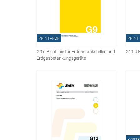
PRINT+PDF
PRINT
G9 d Richtlinie für Erdgastankstellen und
G11 d R
Erdgasbetankungsgeräte
KOSTE