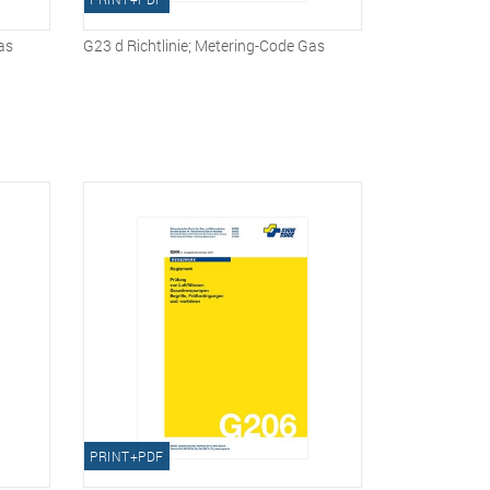
as
G23 d Richtlinie; Metering-Code Gas
PRINT+PDF