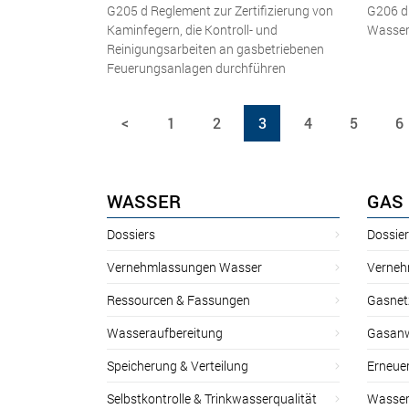
G205 d Reglement zur Zertifizierung von
G206 d 
Kaminfegern, die Kontroll- und
Wasse
Reinigungsarbeiten an gasbetriebenen
Feuerungsanlagen durchführen
<
1
2
3
4
5
6
WASSER
GAS
Dossiers
Dossie
Vernehmlassungen Wasser
Verneh
Ressourcen & Fassungen
Gasnet
Wasseraufbereitung
Gasan
Speicherung & Verteilung
Erneue
Selbstkontrolle & Trinkwasserqualität
Wasser