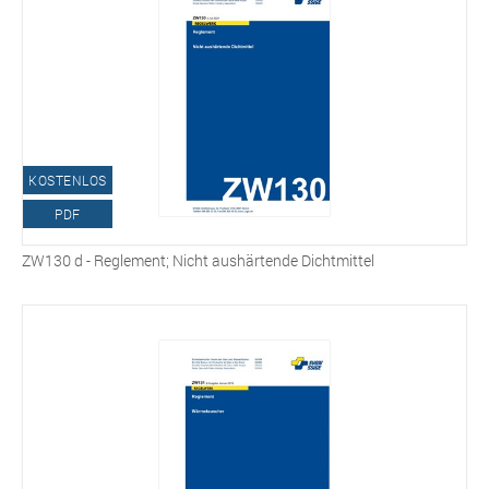
KOSTENLOS
PDF
ZW130 d - Reglement; Nicht aushärtende Dichtmittel