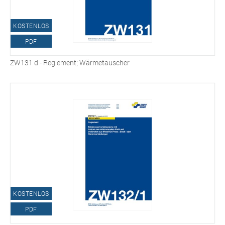
KOSTENLOS
PDF
ZW131 d - Reglement; Wärmetauscher
KOSTENLOS
PDF