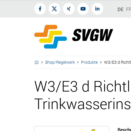
DE
F
Shop/Regelwerk
Produkte
W3/E3 d Richtli
W3/E3 d Richtli
Trinkwasserins
Besch