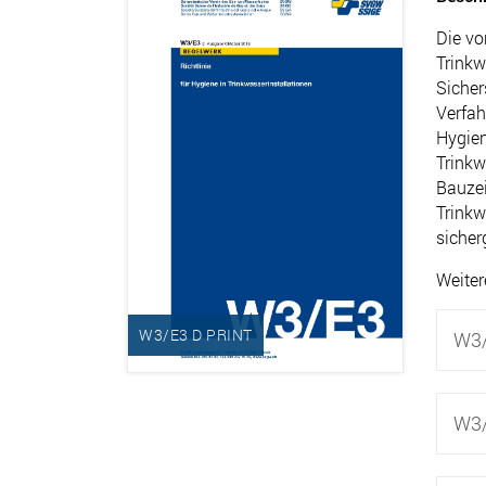
Die vo
Trinkw
Sicher
Verfah
Hygien
Trinkw
Bauzei
Trinkw
sicher
Weiter
W3/E3 D PRINT
W3/
W3/