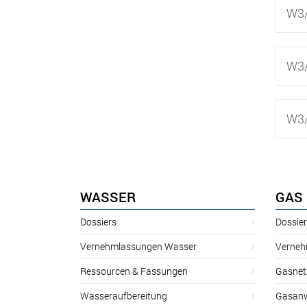
W3/
W3/
W3/
WASSER
GAS
Dossiers
Dossie
Vernehmlassungen Wasser
Verneh
Ressourcen & Fassungen
Gasnet
Wasseraufbereitung
Gasan