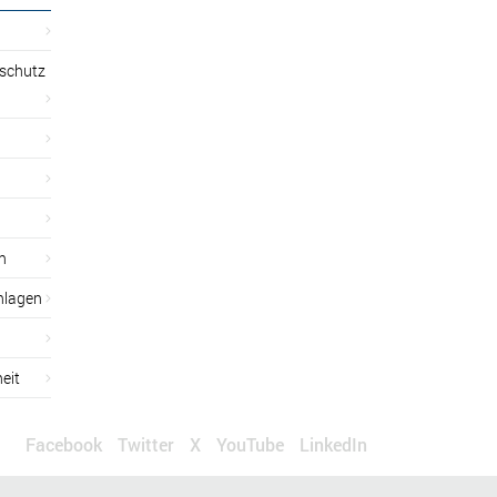
sschutz
n
nlagen
eit
Facebook
Twitter
X
YouTube
LinkedIn