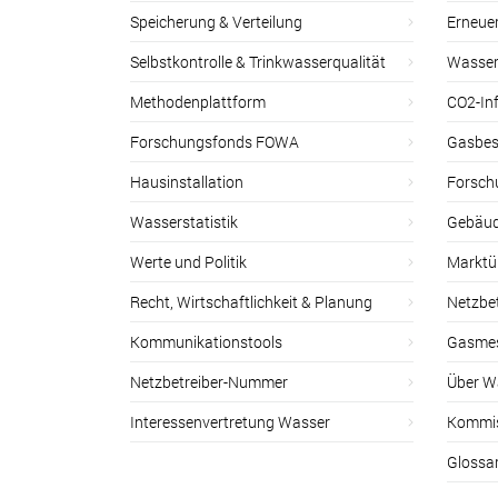
Speicherung & Verteilung
Erneue
Selbstkontrolle & Trinkwasserqualität
Wasser
Methodenplattform
CO2-Inf
Forschungsfonds FOWA
Gasbes
Hausinstallation
Forsch
Wasserstatistik
Gebäud
Werte und Politik
Marktu
Recht, Wirtschaftlichkeit & Planung
Netzbe
Kommunikationstools
Gasmes
Netzbetreiber-Nummer
Über W
Interessenvertretung Wasser
Kommis
Glossa