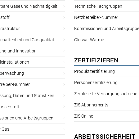
rbare Gase und Nachhaltigkeit
Technische Fachgruppen
stoff
Netzbetreiber-Nummer
rastruktur
Kommissionen und Arbeitsgrupp
chaffenheit und Gasqualität
Glossar Wärme
ung und Innovation
ZERTIFIZIEREN
einstallationen
Produktzertifizierung
̈berwachung
Personenzertifizierung
treiber-Nummer
Zertifizierte Versorgungsbetriebe
sung, Daten und Statistiken
ZIS Abonnements
asserstoff
ZIS Online
sionen und Arbeitsgruppen
r Gas
ARBEITSSICHERHEIT