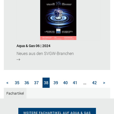
Aqua & Gas 06 | 2024
Neues aus den SVGW-Branchen
<
35
36
37
38
39
40
41
...
42
>
Fachartikel
WEITERE FACHARTIKEL AUF AQUA & GAS