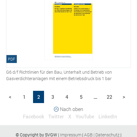
PDF
G6 d/f Richtlinien für den Bau, Unterhalt und Betrieb von
Gasverdichteranlagen mit einem Betriebsdruck bis 1 bar
<
1
2
3
4
5
...
22
>
Nach oben
Facebook
Twitter
X
YouTube
LinkedIn
© Copyright by SVGW |
Impressum
|
AGB
|
Datenschutz
|