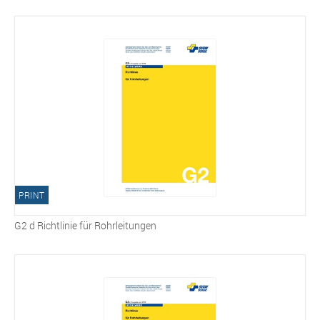
PRINT
G2 d Richtlinie für Rohrleitungen