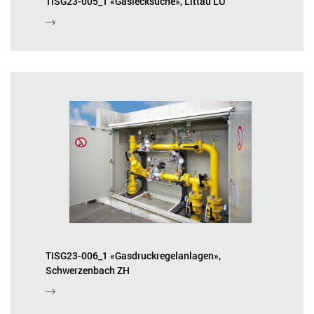
TISG23-005_1 «Gaslecksuche», Littau LU
TISG23-006_1 «Gasdruckregelanlagen»,
Schwerzenbach ZH